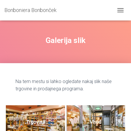
Bonboniera Bonbonček
T
O
G
G
L
Galerija slik
E
N
A
V
I
G
A
Na tem mestu si lahko ogledate nakaj slik naše
T
I
trgovine in prodajnega programa.
O
N
Trgovina
Vhod