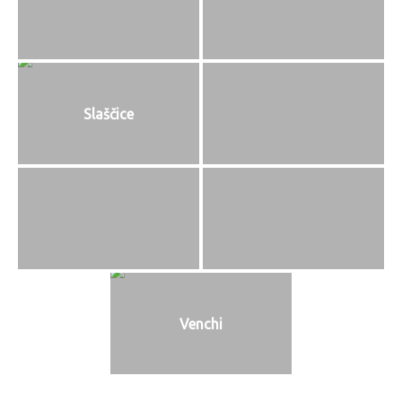
Slaščice
Venchi